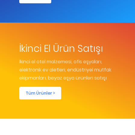
İkinci El Ürün Satışı
İkinci el otel malzemesi, ofis eşyaları,
elektronik ev aletleri, endüstriyel mutfak
ekipmanları, beyaz eşya ürünleri satışı
Tüm Ürünler >