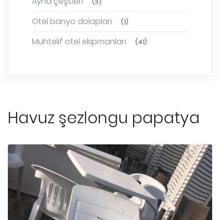
Ayna çeşitleri
(3)
Otel banyo dolapları
(1)
Muhtelif otel ekipmanları
(41)
Havuz şezlongu papatya