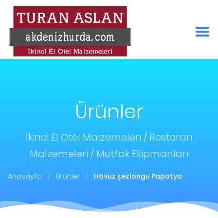
Ürünler
İkinci El Otel Malzemeleri / Restoran
Malzemeleri / Mutfak Ekipmanları
Anasayfa
Ürünler
Havuz şezlongu Papatya
/
/