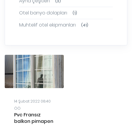
Ayna çeşitleri
(3)
Otel banyo dolapları
(1)
Muhtelif otel ekipmanları
(41)
14 Şubat 2022 08:40
ÖÖ
Pvc Fransız
balkon pimapen