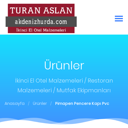
Ürünler
İkinci El Otel Malzemeleri / Restoran
Malzemeleri / Mutfak Ekipmanları
Anasayfa
Ürünler
Pimapen Pencere Kapı Pvc
/
/